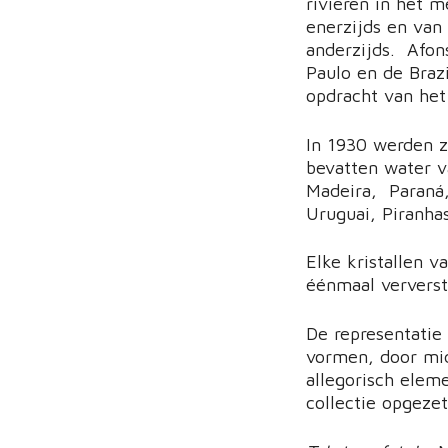
rivieren in het 
enerzijds en van
anderzijds. Afon
Paulo en de Brazi
opdracht van he
In 1930 werden z
bevatten water va
Madeira, Paraná,
Uruguai, Piranha
Elke kristallen v
éénmaal ververst
De representatie 
vormen, door mid
allegorisch eleme
collectie opgezet