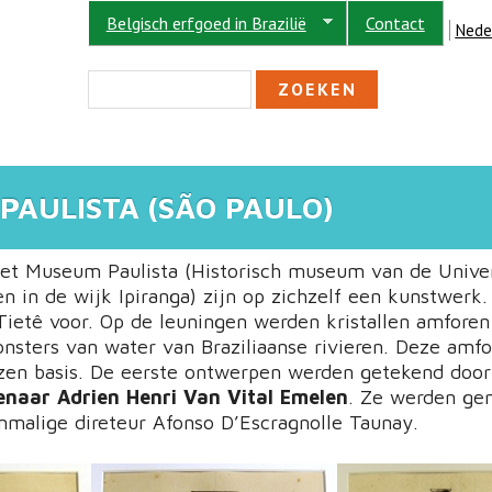
Belgisch erfgoed in Brazilië
Contact
Nede
ZOEKVELD
Zoeken
PAULISTA (SÃO PAULO)
et Museum Paulista (Historisch museum van de Univer
n in de wijk Ipiranga) zijn op zichzelf een kunstwerk.
 Tietê voor. Op de leuningen werden kristallen amforen
nsters van water van Braziliaanse rivieren. Deze amf
zen basis. De eerste ontwerpen werden getekend door
enaar Adrien Henri Van Vital Emelen
. Ze werden ge
nmalige direteur Afonso D’Escragnolle Taunay.