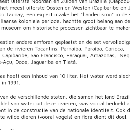
meest uiterste Noorden en Zuiden van Brazilië (Oiapoqu
 het meest uiterste Oosten en Westen (Capibaribe en J
so Taunay, een expert inzake het "bandeirismo" in de 
liaanse koloniale periode, hechtte groot belang aan d
t museum om historische processen zichtbaar te make
estien andere amforen geplaatst en de set vervolledig
n de rivieren Tocantins, Parnaíba, Paraíba, Carioca,
 Capibaribe, São Francisco, Paraguai, Amazonas, Neg
s-Açu, Doce, Jaguaribe en Tietê.
aas heeft een inhoud van 10 liter. Het water werd slec
 in 1991.
van de verschillende staten, die samen het land Brazil
del van water uit deze rivieren, was vooral bedoeld a
nt in de constructie van de nationale identiteit. Ook d
te wilde dieren (vooral vogels) en flora dient dit doel.