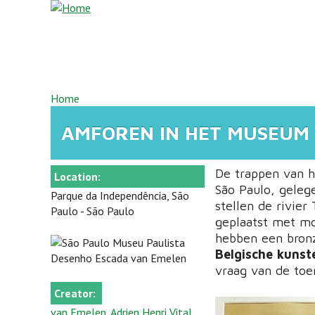
Overslaan en naar de inhoud gaan
U BENT HIER
Home
AMFOREN IN HET MUSEUM 
De trappen van h
Location:
São Paulo, gelege
Parque da Independência, São
stellen de rivier
Paulo - São Paulo
geplaatst met mo
hebben een bron
Belgische kunst
vraag van de toe
Creator:
van Emelen, Adrien Henri Vital