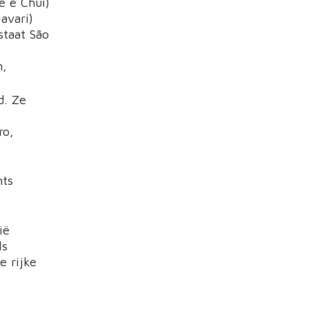
e e Chuí)
avari)
staat São
e
n,
d. Ze
ro,
hts
ië
ls
e rijke