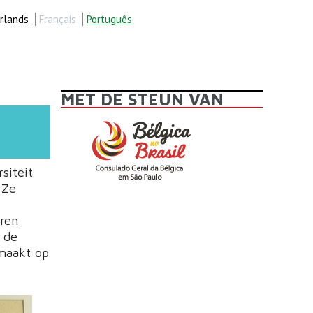
rlands
Français
Português
MET DE STEUN VAN
siteit
 Ze
oren
 de
maakt op