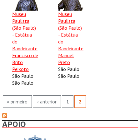
Museu
Museu
Paulista
Paulista
(São Paulo)
(São Paulo)
- Estátua
- Estátua
do
do
Bandeirante
Bandeirante
Francisco de
Manuel
Brito
Preto
Peixoto
São Paulo
São Paulo
São Paulo
São Paulo
PÁGINAS
« primeiro
‹ anterior
1
2
APOIO