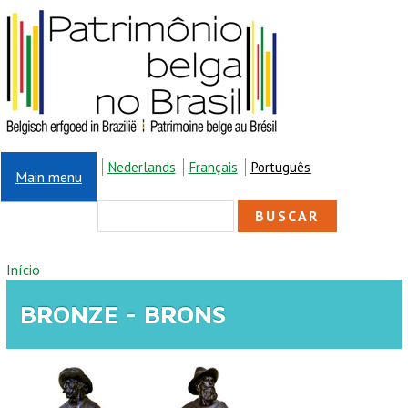
Pular para o conteúdo principal
Nederlands
Français
Português
Main menu
FORMULÁRIO DE
Buscar
BUSCA
VOCÊ ESTÁ AQUI
Início
BRONZE - BRONS