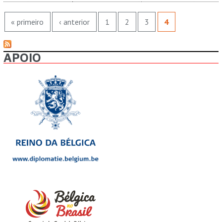
PÁGINAS
« primeiro
‹ anterior
1
2
3
4
APOIO