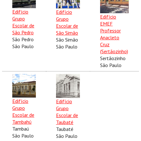
Edifício
Edifício
Edifício
Grupo
Grupo
EMEF
Escolar de
Escolar de
Professor
São Pedro
São Simão
Anacleto
São Pedro
São Simão
Cruz
São Paulo
São Paulo
(Sertãozinho)
Sertãozinho
São Paulo
Edifício
Edifício
Grupo
Grupo
Escolar de
Escolar de
Tambahú
Taubaté
Tambaú
Taubaté
São Paulo
São Paulo