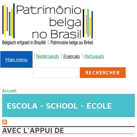
Aller au contenu principal
Nederlands
Français
Português
Main menu
FORMULAIRE DE
Rechercher
RECHERCHE
VOUS ÊTES ICI
Accueil
ESCOLA - SCHOOL - ÉCOLE
AVEC L'APPUI DE