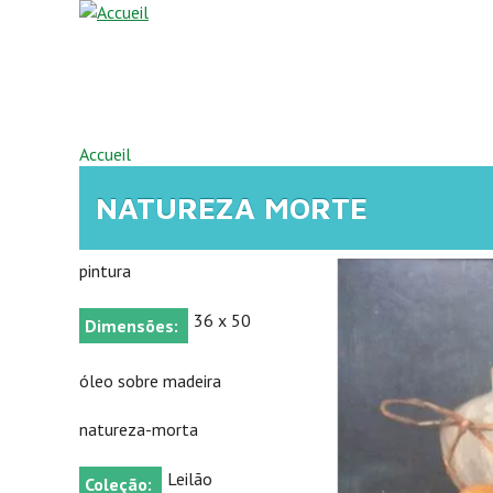
Aller au contenu principal
VOUS ÊTES ICI
Accueil
NATUREZA MORTE
pintura
36 x 50
Dimensões:
óleo sobre madeira
natureza-morta
Leilão
Coleção: