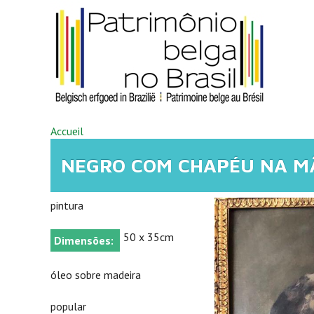
Aller au contenu principal
VOUS ÊTES ICI
Accueil
NEGRO COM CHAPÉU NA M
pintura
50 x 35cm
Dimensões:
óleo sobre madeira
popular