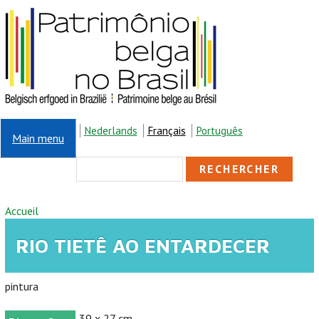
Aller au contenu principal
Nederlands
Français
Português
Main menu
FORMULAIRE DE
Rechercher
RECHERCHE
VOUS ÊTES ICI
Accueil
RIO TIETÊ AO ENTARDECER
pintura
39 x 27 cm