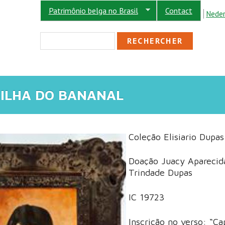
Patrimônio belga no Brasil
Contact
Neder
FORMULAIRE DE R
Rechercher
) ILHA DO BANANAL
Coleção Elisiario Dupas
Doação Juacy Aparecid
Trindade Dupas
IC 19723
Inscrição no verso: “Ca