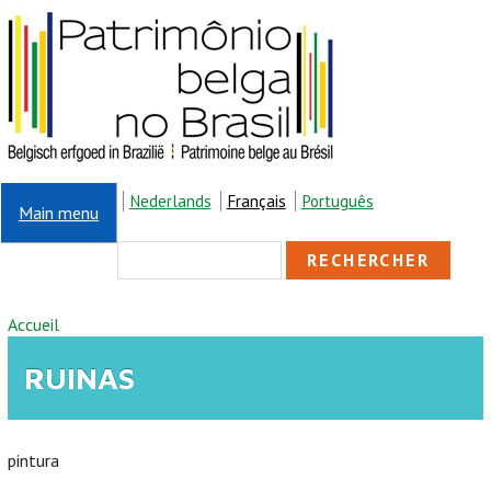
Aller au contenu principal
Nederlands
Français
Português
Main menu
FORMULAIRE DE
Rechercher
RECHERCHE
VOUS ÊTES ICI
Accueil
RUINAS
pintura