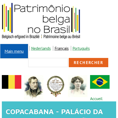
Aller au contenu principal
Nederlands
Français
Português
Main menu
FORMULAIRE DE
Rechercher
RECHERCHE
VOUS ÊTES ICI
Accueil
COPACABANA - PALÁCIO DA