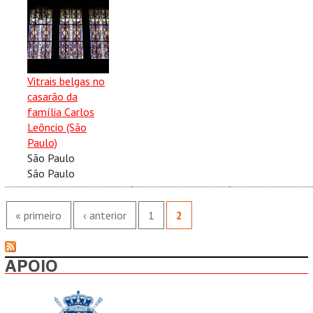
Vitrais belgas no
casarão da
família Carlos
Leôncio (São
Paulo)
São Paulo
São Paulo
PÁGINAS
« primeiro
‹ anterior
1
2
APOIO