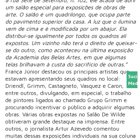
à rua Sete de Setembro, n. 102, ele acaba de abrir
um salão especial para exposições de obras de
arte. O salão é um quadrilongo, que ocupa parte
do pavimento superior da casa. A luz que o ilumina
vem de cima e é modificada por um abajur. Ela
distribui-se igualmente por todos os quadros ali
expostos. Um vizinho não terá o direito de queixar-
se do outro, como aconteceu na última exposição
da Academia das Belas Artes, em que algumas
telas brilhavam à custa do sacrifício de outras.”
França Júnior destacou os principais artistas que
Soci
estavam apresentando seus quadros no local:
Medi
Driendl, Grimm, Castagneto, Vasquez e Caron,
entre outros, divulgando, em especial, o trabalho
de pintores ligados ao chamado Grupo Grimm e
procurando incentivar o público a adquirir algumas
obras. Várias obras expostas no Salão De Wilde
obtiveram grande destaque na imprensa. Entre
outros, o jornalista Artur Azevedo comentou
muitas dessas exposições individuais na sua coluna