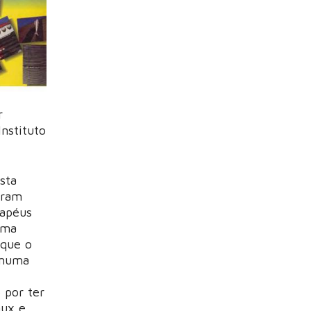
r
nstituto
sta
oram
hapéus
uma
 que o
 numa
 por ter
aux e