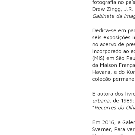
fotografia no paí
Drew Zingg, J.R. 
Gabinete da Im
Dedica-se em para
seis exposições i
no acervo de pres
incorporado ao a
(MIS) em São Paul
da Maison França
Havana, e do Kun
coleção permane
É autora dos liv
urbana
, de 1989
"
Recortes do Olh
Em 2016, a Galer
Sverner, Para ve