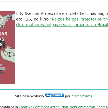
Lily Sverner é descrita em detalhes, nas pági
até 125, no livro "
Raízes belgas, trajetórias bra
Oito mulheres belgas e suas jornadas no Brasi
Site desenvolvido
por
Marc Storms
.
enciada pela
Creative Commons Attribution-NonCommercial-ShareAli