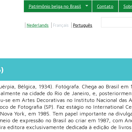
Patrimônio belga no Brasil
Contato
Sob
FORM
Buscar
Nederlands
Français
Português
)
uérpia, Bélgica, 1934). Fotógrafa. Chega ao Brasil em 
cialmente na cidade do Rio de Janeiro, e, posteriorme
u-se em Artes Decorativas no Instituto Nacional das A
oco de Fotografia (SP). Faz estágio no International Ce
Nova York, em 1985. Tem papel importante na divulg
meio de expressão no Brasil ao criar em 1987, com An
ira editora exclusivamente dedicada à edição de livros