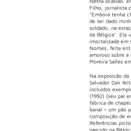
Nesta ocasião, e
Filho, jornalista
“Embora tenha ch
de ter dado minh
soldado, na esta
da Bélgica”. Ela 
imortalizada em s
Nomes, feita ent
amoroso sobre a 
Moreira Salles e
Na exposição da
Salvador Dalí fe
incluídos exempl
(1992) (seu pai 
fábrica de chapé
banal – um pão p
composição de e
Referências pictó
nascido na Bélgi