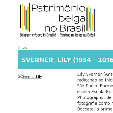
Pular para o conteúdo principal
VOCÊ ESTÁ AQUI
Início
SVERNER, LILY (1934 - 2016
Lily Sverner (Ant
radicando-se ini
São Paulo. Formo
e pela Escola Enf
Photography, de 
fotografia como 
Boccato, a prime