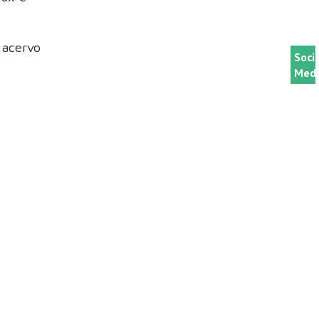
 acervo
Soci
Medi