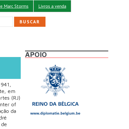
re Marc Storms
Livros a venda
ULÁRIO DE BUSCA
APOIO
1941,
nte, em
rtes (RJ)
nter of
ação da
dré
 de