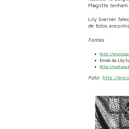
Magritte tenham 
Lily Sverner fal
de fotos encontr
Fontes
http://enciclope
Email da Lily 
http://cultura.
Foto
:
http://enci