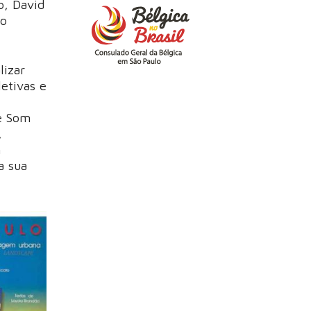
o, David
 o
lizar
letivas e
 e Som
,
m
a sua