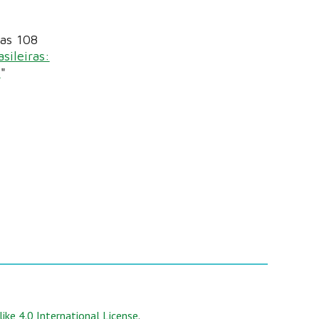
nas 108
sileiras:
l
"
ke 4.0 International License
.