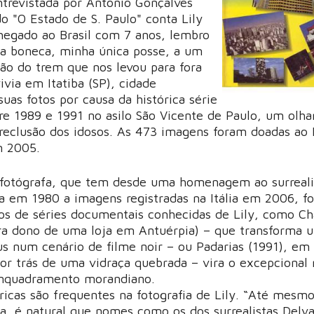
ntrevistada por Antônio Gonçalves
 do "O Estado de S. Paulo" conta Lily
egado ao Brasil com 7 anos, lembro
a boneca, minha única posse, a um
ção do trem que nos levou para fora
vivia em Itatiba (SP), cidade
uas fotos por causa da histórica série
re 1989 e 1991 no asilo São Vicente de Paulo, um olha
reclusão dos idosos. As 473 imagens foram doadas ao I
m 2005.
 fotógrafa, que tem desde uma homenagem ao surreali
ita em 1980 a imagens registradas na Itália em 2006, f
os de séries documentais conhecidas de Lily, como C
era dono de uma loja em Antuérpia) – que transforma 
us num cenário de filme noir – ou Padarias (1991), em
or trás de uma vidraça quebrada – vira o excepcional
nquadramento morandiano.
ricas são frequentes na fotografia de Lily. “Até mesmo
ca, é natural que nomes como os dos surrealistas Delv