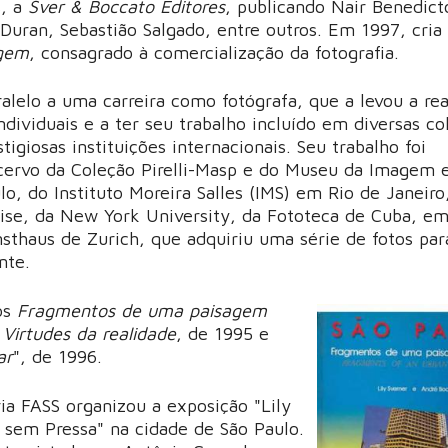
s, a
Sver & Boccato Editores
, publicando Nair Benedict
Duran, Sebastião Salgado, entre outros. Em 1997, cria
agem
, consagrado à comercialização da fotografia.
lelo a uma carreira como fotógrafa, que a levou a rea
ndividuais e a ter seu trabalho incluído em diversas co
tigiosas instituições internacionais. Seu trabalho foi
cervo da Coleção Pirelli-Masp e do Museu da Imagem
o, do Instituto Moreira Salles (IMS) em Rio de Janeiro
ise, da New York University, da Fototeca de Cuba, e
sthaus de Zurich, que adquiriu uma série de fotos par
nte.
ros
Fragmentos de uma paisagem
;
Virtudes da realidade
, de 1995 e
ar
", de 1996.
ia FASS organizou a exposição "Lily
r sem Pressa" na cidade de São Paulo.