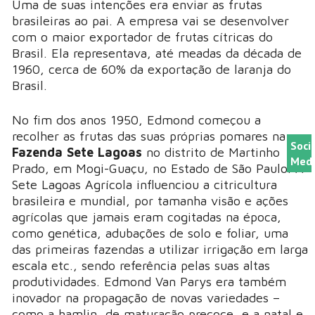
Uma de suas intenções era enviar as frutas
brasileiras ao pai. A empresa vai se desenvolver
com o maior exportador de frutas cítricas do
Brasil. Ela representava, até meadas da década de
1960, cerca de 60% da exportação de laranja do
Brasil.
No fim dos anos 1950, Edmond começou a
recolher as frutas das suas próprias pomares na sua
Soci
Fazenda Sete Lagoas
no distrito de Martinho
Medi
Prado, em Mogi-Guaçu, no Estado de São Paulo. A
Sete Lagoas Agrícola influenciou a citricultura
brasileira e mundial, por tamanha visão e ações
agrícolas que jamais eram cogitadas na época,
como genética, adubações de solo e foliar, uma
das primeiras fazendas a utilizar irrigação em larga
escala etc., sendo referência pelas suas altas
produtividades. Edmond Van Parys era também
inovador na propagação de novas variedades –
como a hamlin, de maturação precoce, e a natal e