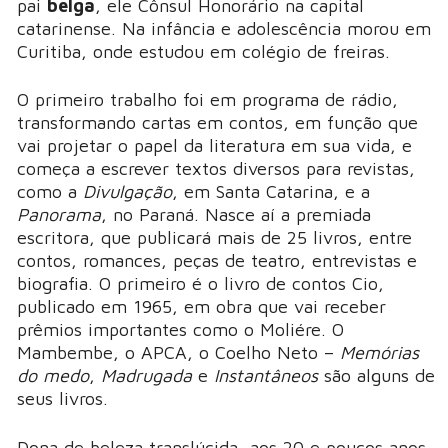
pai
belga
, ele Cônsul Honorário na capital
catarinense. Na infância e adolescência morou em
Curitiba, onde estudou em colégio de freiras.
O primeiro trabalho foi em programa de rádio,
transformando cartas em contos, em função que
vai projetar o papel da literatura em sua vida, e
começa a escrever textos diversos para revistas,
como a
Divulgação
, em Santa Catarina, e a
Panorama
, no Paraná. Nasce aí a premiada
escritora, que publicará mais de 25 livros, entre
contos, romances, peças de teatro, entrevistas e
biografia. O primeiro é o livro de contos Cio,
publicado em 1965, em obra que vai receber
prêmios importantes como o Moliére. O
Mambembe, o APCA, o Coelho Neto –
Memórias
do medo
,
Madrugada
e
Instantâneos
são alguns de
seus livros.
Dona de beleza translúcida, aos 20 e poucos anos