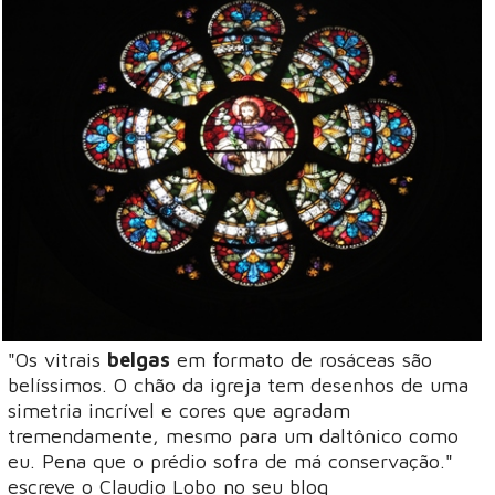
"Os vitrais
belgas
em formato de rosáceas são
belíssimos. O chão da igreja tem desenhos de uma
simetria incrível e cores que agradam
tremendamente, mesmo para um daltônico como
eu. Pena que o prédio sofra de má conservação."
escreve o Claudio Lobo no seu blog