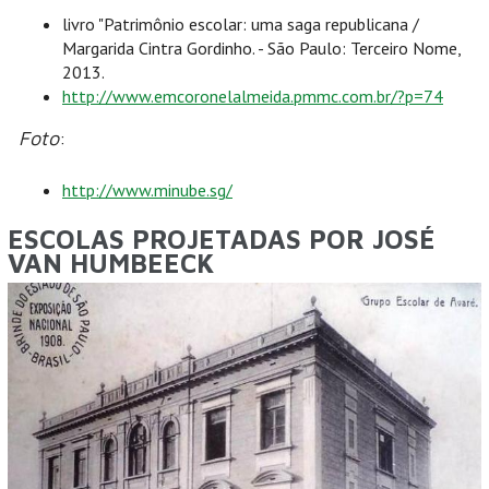
livro "Patrimônio escolar: uma saga republicana /
Margarida Cintra Gordinho. - São Paulo: Terceiro Nome,
2013.
http://www.emcoronelalmeida.pmmc.com.br/?p=74
Foto
:
http://www.minube.sg/
ESCOLAS PROJETADAS POR JOSÉ
VAN HUMBEECK