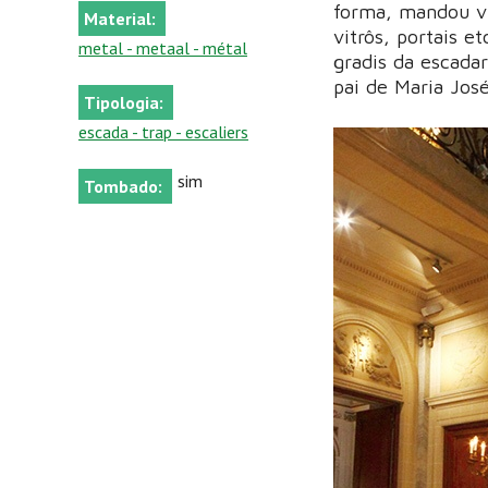
forma, mandou vi
Material:
vitrôs, portais e
metal - metaal - métal
gradis da escada
pai de Maria José
Tipologia:
escada - trap - escaliers
sim
Tombado: