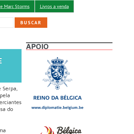
re Marc Storms
Livros a venda
ULÁRIO DE BUSCA
APOIO
E
e Serpa,
pela
erciantes
asa do
sma