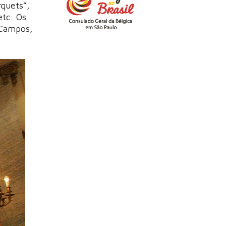
quets”,
etc. Os
 Campos,