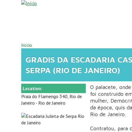
Pular para o conteúdo principal
VOCÊ ESTÁ AQUI
Início
GRADIS DA ESCADARIA CAS
SERPA (RIO DE JANEIRO)
O palacete, onde 
Location:
foi construído e
Praia do Flamengo 340, Rio de
mulher, Demócrit
Janeiro - Rio de Janeiro
da época, quis da
Rio de Janeiro.
Contratou, para 