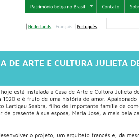
Patrimônio belga no Brasil
Contato
Sob
FORM
Buscar
Nederlands
Français
Português
A DE ARTE E CULTURA JULIETA D
hoje está instalada a Casa de Arte e Cultura Julieta d
m 1920 e é fruto de uma história de amor. Apaixonado 
o Lartigau Seabra, filho de importante família de com
r de presente à sua esposa, Maria José, a mais bela c
desenvolver o projeto, um arquiteto francês e, da me