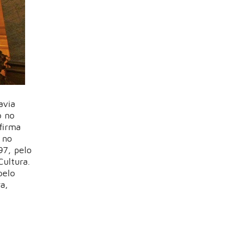
avia
o no
firma
 no
97, pelo
Cultura.
pelo
a,