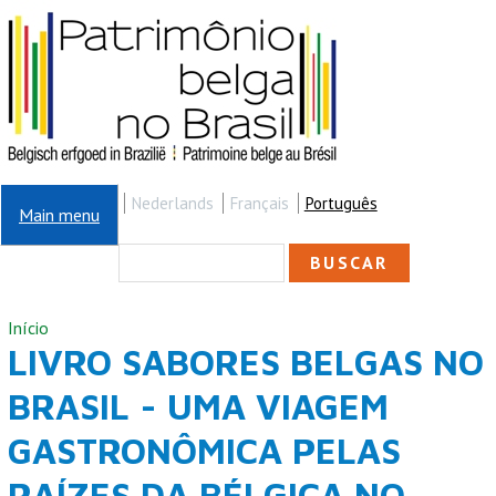
Pular para o conteúdo principal
Nederlands
Français
Português
Main menu
FORMULÁRIO DE
Buscar
BUSCA
VOCÊ ESTÁ AQUI
Início
LIVRO SABORES BELGAS NO
BRASIL - UMA VIAGEM
GASTRONÔMICA PELAS
RAÍZES DA BÉLGICA NO