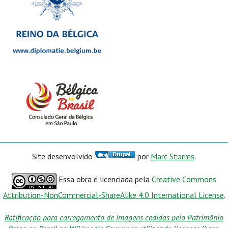
Site desenvolvido
por
Marc Storms
.
Essa obra é licenciada pela
Creative Commons
Attribution-NonCommercial-ShareAlike 4.0 International License
.
Ratificação para carregamento de imagens cedidas pelo Patrimônio