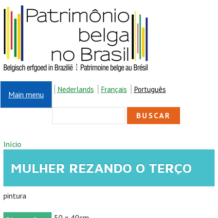
Pular para o conteúdo principal
Nederlands
Français
Português
Main menu
FORMULÁRIO DE
Buscar
BUSCA
VOCÊ ESTÁ AQUI
Início
MULHER REZANDO O TERÇO
pintura
50 x 40cm