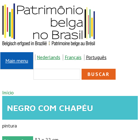
Pular para o conteúdo principal
Nederlands
Français
Português
Main menu
FORMULÁRIO DE
Buscar
BUSCA
VOCÊ ESTÁ AQUI
Início
NEGRO COM CHAPÉU
pintura
32 x 22 cm