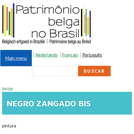
Pular para o conteúdo principal
Nederlands
Français
Português
Main menu
FORMULÁRIO DE
Buscar
BUSCA
VOCÊ ESTÁ AQUI
Início
NEGRO ZANGADO BIS
pintura