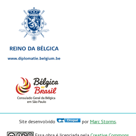
Site desenvolvido
por
Marc Storms
.
Essa obra é licenciada pela
Creative Commons