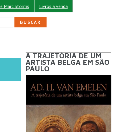
re Marc Storms
Livros a venda
ULÁRIO DE BUSCA
A TRAJETÓRIA DE UM
ARTISTA BELGA EM SÃO
PAULO