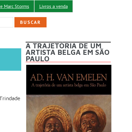
re Marc Storms
Livros a venda
ULÁRIO DE BUSCA
A TRAJETÓRIA DE UM
ARTISTA BELGA EM SÃO
PAULO
Trindade