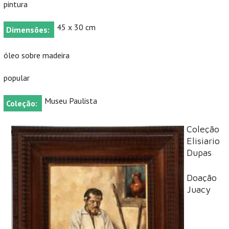
pintura
45 x 30 cm
Dimensões:
óleo sobre madeira
popular
Museu Paulista
Coleção:
Coleção
Elisiario
Dupas
Doação
Juacy