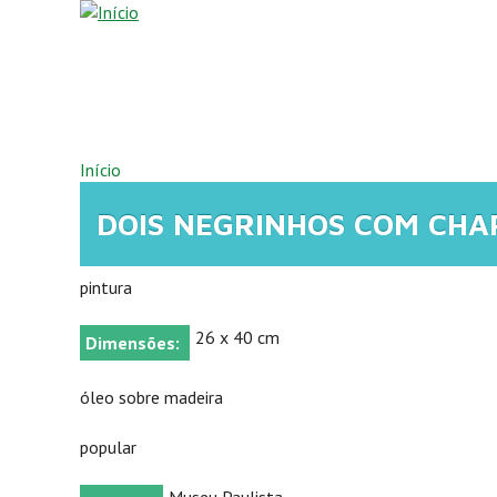
Pular para o conteúdo principal
VOCÊ ESTÁ AQUI
Início
DOIS NEGRINHOS COM CHA
pintura
26 x 40 cm
Dimensões:
óleo sobre madeira
popular