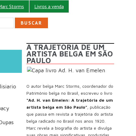
Marc Storms
Livros a venda
ULÁRIO DE BUSCA
A TRAJETÓRIA DE UM
ARTISTA BELGA EM SÃO
PAULO
isiario
O autor belga Marc Storms, coordenador do
Patrimônio belga no Brasil, escreveu o livro
“Ad. H. van Emelen: A trajetória de um
artista belga em São Paulo”
, publicação
uacy
que passa em revista a trajetória do artista
belga radicado no Brasil nos anos 1920.
Dupas
Marc revela a biografia do artista e divulga
suas obras mais significativas, produzidas