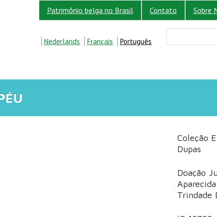
Patrimônio belga no Brasil
Contato
Sobre 
FORM
Buscar
Nederlands
Français
Português
PÉU
Coleção El
Dupas
Doação J
Aparecida
Trindade 