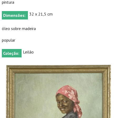
pintura
32 x 21,5 cm
Dimensões:
óleo sobre madeira
popular
Leilão
Coleção: