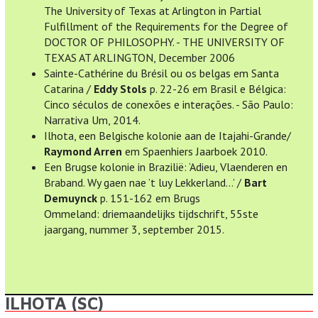
The University of Texas at Arlington in Partial
Fulfillment of the Requirements for the Degree of
DOCTOR OF PHILOSOPHY. - THE UNIVERSITY OF
TEXAS AT ARLINGTON, December 2006
Sainte-Cathérine du Brésil ou os belgas em Santa
Catarina /
Eddy Stols
p. 22-26 em Brasil e Bélgica:
Cinco séculos de conexões e interações. - São Paulo:
Narrativa Um, 2014.
Ilhota, een Belgische kolonie aan de Itajahi-Grande/
Raymond Arren
em Spaenhiers Jaarboek 2010.
Een Brugse kolonie in Brazilië: ‘Adieu, Vlaenderen en
Braband. Wy gaen nae ’t luy Lekkerland…’ /
Bart
Demuynck
p. 151-162 em Brugs
Ommeland: driemaandelijks tijdschrift, 55ste
jaargang, nummer 3, september 2015.
ILHOTA (SC)