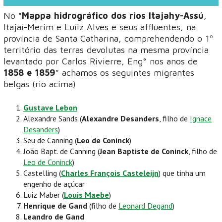
No "
Mappa hidrográfico dos rios Itajahy-Assú
,
Itajaí-Merim e Luíiz Alves e seus affluentes, na
província de Santa Catharina, comprehendendo o 1º
território das terras devolutas na mesma província
levantado por Carlos Rivierre, Eng° nos anos de
1858 e 1859
" achamos os seguintes migrantes
belgas (rio acima)
Gustave Lebon
Alexandre Sands (
Alexandre Desanders
, filho de
Ignace
Desanders
)
Seu de Canning (
Leo de Coninck
)
João Bapt. de Canning (
Jean Baptiste de Coninck
, filho de
Leo de Coninck
)
Castelling (
Charles François Casteleijn
) que tinha um
engenho de açúcar
Luiz Maber (
Louis Maebe
)
Henrique de Gand
(filho de
Leonard Degand
)
Leandro de Gand