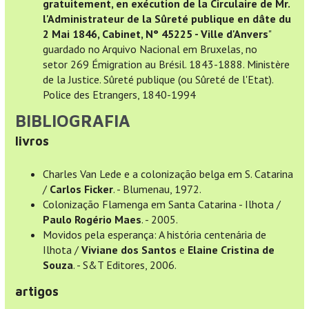
gratuitement, en exécution de la Circulaire de Mr.
l'Administrateur de la Sûreté publique en dâte du
2 Mai 1846, Cabinet, N° 45225 - Ville d'Anvers
"
guardado no Arquivo Nacional em Bruxelas, no
setor 269 Émigration au Brésil. 1843-1888. Ministère
de la Justice. Sûreté publique (ou Sûreté de l'Etat).
Police des Etrangers, 1840-1994
BIBLIOGRAFIA
livros
Charles Van Lede e a colonização belga em S. Catarina
/
Carlos Ficker
. - Blumenau, 1972.
Colonização Flamenga em Santa Catarina - Ilhota /
Paulo Rogério Maes
. - 2005.
Movidos pela esperança: A história centenária de
Ilhota /
Viviane dos Santos
e
Elaine Cristina de
Souza
. - S&T Editores, 2006.
artigos