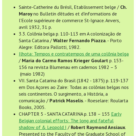
Sainte-Catherine du Brésil, Etablissement belge /
Ch.
Maroy
no Bulletin d'études et d'informations de
l'Ecole supérieure de commerce St-Ignace. Anvers,
avril 1932, 31 p.
3.3. Colônia belga p. 110-113 em A colonização de
Santa Catarina /
Walter Fernando Piazza
. - Porto
Alegre: Editora Pallotti, 1982.
Ilhota: Tempos e contratempos de uma colônia belga
/
Maria do Carmo Ramos Krieger Goulart
p. 153-
156 na revista Blumenau em cadernos 1982 – 5
(maio 1982)
VII. Santa Catarina do Brasil (1842 - 1875) p. 119-137
em Dos Açores ao Zaire: Todas as colônias belgas nos
seis continentes. O surgimento, a História, a
comunicação /
Patrick Maselis
. - Roeselare: Roularta
Books, 2005.
CHAPTER 5 - SANTA CATARINA p. 138 – 155
Early
Belgian colonial efforts: The long and fateful
shadow of & Leopold I
/
Robert Raymond Ansiaux
.
Presented to the Faculty of the Graduate School of