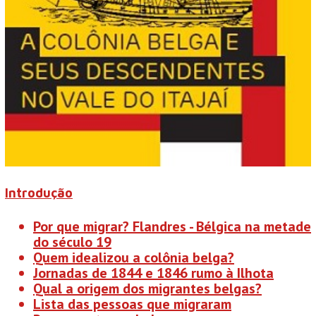
Introdução
Por que migrar? Flandres - Bélgica na metade
do século 19
Quem idealizou a colônia belga?
Jornadas de 1844 e 1846 rumo à Ilhota
Qual a origem dos migrantes belgas?
Lista das pessoas que migraram