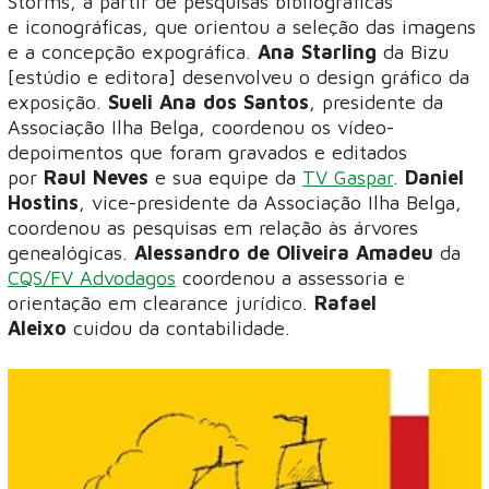
Storms, a partir de pesquisas bibliográficas
e iconográficas, que orientou a seleção das imagens
e a concepção expográfica.
Ana Starling
da Bizu
[estúdio e editora] desenvolveu o design gráfico da
exposição.
Sueli Ana dos Santos
, presidente da
Associação Ilha Belga, coordenou os vídeo-
depoimentos que foram gravados e editados
por
Raul Neves
e sua equipe da
TV Gaspar
.
Daniel
Hostins
, vice-presidente da Associação Ilha Belga,
coordenou as pesquisas em relação às árvores
genealógicas.
Alessandro de Oliveira Amadeu
da
CQS/FV Advodagos
coordenou a assessoria e
orientação em clearance jurídico.
Rafael
Aleixo
cuidou da contabilidade.