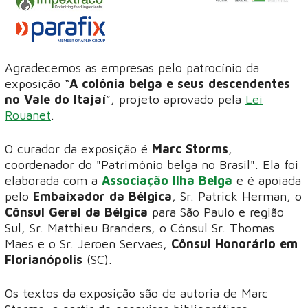
Agradecemos as empresas pelo patrocínio da
exposição “
A colônia belga e seus descendentes
no Vale do Itajaí
”, projeto aprovado pela
Lei
Rouanet
.
O curador da exposição é
Marc Storms
,
coordenador do "Patrimônio belga no Brasil". Ela foi
elaborada com a
Associação Ilha Belga
e é apoiada
pelo
Embaixador da Bélgica
, Sr. Patrick Herman, o
Cônsul Geral da Bélgica
para São Paulo e região
Sul, Sr. Matthieu Branders, o Cônsul Sr. Thomas
Maes e o Sr. Jeroen Servaes,
Cônsul Honorário em
Florianópolis
(SC).
Os textos da exposição são de autoria de Marc