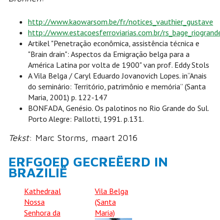
http://www.kaowarsom.be/fr/notices_vauthier_gustave
http://www.estacoesferroviarias.com.br/rs_bage_riogrand
Artikel "Penetração econômica, assistência técnica e
"Brain drain": Aspectos da Emigração belga para a
América Latina por volta de 1900" van prof. Eddy Stols
A Vila Belga / Caryl Eduardo Jovanovich Lopes. in“Anais
do seminário: Território, patrimônio e memória” (Santa
Maria, 2001) p. 122-147
BONFADA, Genésio. Os palotinos no Rio Grande do Sul.
Porto Alegre: Pallotti, 1991. p.131.
Tekst
: Marc Storms, maart 2016
ERFGOED GECREËERD IN
BRAZILIË
Kathedraal
Vila Belga
Nossa
(Santa
Senhora da
Maria)