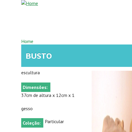
Overslaan en naar de inhoud gaan
U BENT HIER
Home
BUSTO
escultura
Dimensões:
37cm de altura x 12cm x 1
gesso
Particular
Coleção: