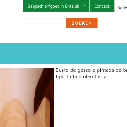
Belgisch erfgoed in Brazilië
Contact
Nede
ZOEKVELD
Zoeken
Busto de gêsso e pintada de b
tipo tinta á òleo fôsca.