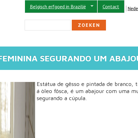
Belgisch erfgoed in Brazilië
Contact
Nede
ZOEKVELD
Zoeken
 FEMININA SEGURANDO UM ABAJO
Estátua de gêsso e pintada de branco, t
á òleo fôsca, é um abajour com uma m
segurando a cúpula.