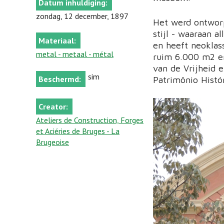
Datum inhuldiging:
zondag, 12 december, 1897
Het werd ontworp
stijl - waaraan 
Materiaal:
en heeft neokla
metal - metaal - métal
ruim 6.000 m2 en
van de Vrijheid 
sim
Beschermd:
Patrimônio Histór
Creator:
Ateliers de Construction, Forges
et Aciéries de Bruges - La
Brugeoise