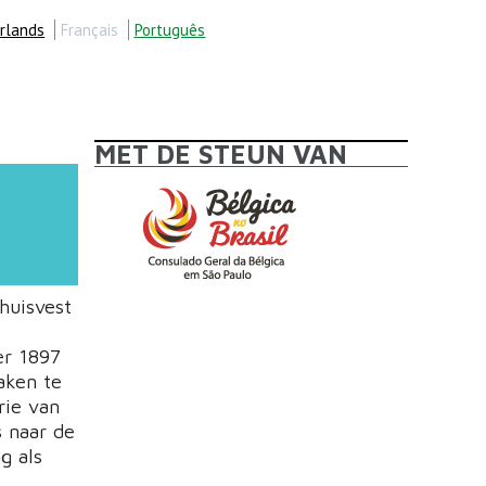
rlands
Français
Português
MET DE STEUN VAN
huisvest
er 1897
aken te
rie van
s naar de
g als