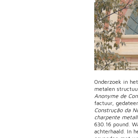
Onderzoek in het
metalen structuu
Anonyme de Const
factuur, gedatee
Construção da No
charpente metalli
630.16 pound. Wa
achterhaald. In 