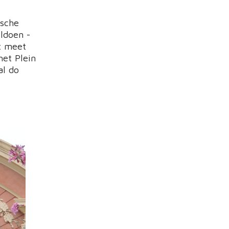
ische
ldoen -
t meet
het Plein
al do