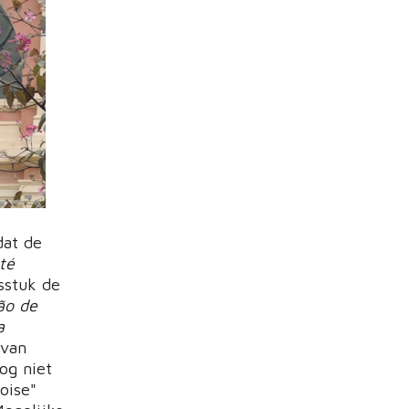
dat de
té
sstuk de
ão de
a
 van
og niet
oise"