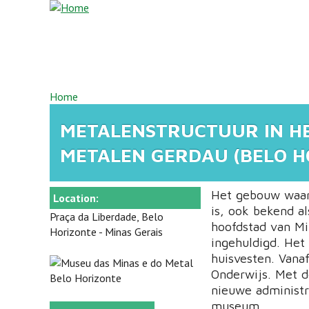
Overslaan en naar de inhoud gaan
U BENT HIER
Home
METALENSTRUCTUUR IN HE
METALEN GERDAU (BELO H
Het gebouw waar
Location:
is, ook bekend a
Praça da Liberdade, Belo
hoofdstad van Mi
Horizonte - Minas Gerais
ingehuldigd. Het
huisvesten. Vanaf
Onderwijs. Met d
nieuwe administr
museum.