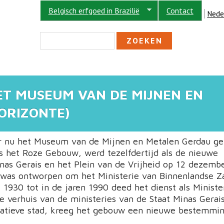
Belgisch erfgoed in Brazilië
Contact
Nede
ZOEKVELD
Zoeken
T MUSEUM VAN DE MIJNEN EN
ORIZONTE)
 nu het Museum van de Mijnen en Metalen Gerdau ge
ls het Roze Gebouw, werd tezelfdertijd als de nieuwe
nas Gerais en het Plein van de Vrijheid op 12 dezemb
 was ontworpen om het Ministerie van Binnenlandse Z
 1930 tot in de jaren 1990 deed het dienst als Ministe
e verhuis van de ministeries van de Staat Minas Gerai
atieve stad, kreeg het gebouw een nieuwe bestemmin