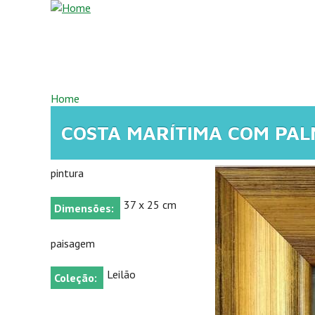
Overslaan en naar de inhoud gaan
U BENT HIER
Home
COSTA MARÍTIMA COM PAL
pintura
37 x 25 cm
Dimensões:
paisagem
Leilão
Coleção: