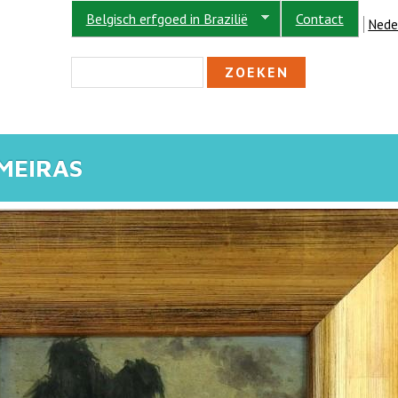
Belgisch erfgoed in Brazilië
Contact
Nede
ZOEKVELD
Zoeken
MEIRAS