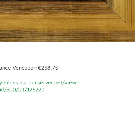
Lance Vencedor:€258,75
yleiloes.auctionserver.net/view-
/id/500/lot/125221