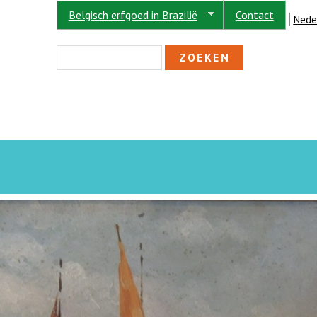
Belgisch erfgoed in Brazilië
Contact
Nede
ZOEKVELD
Zoeken