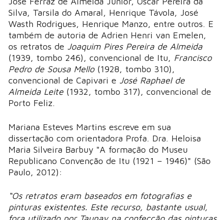
José Ferraz de Almeida Júnior, Oscar Pereira da
Silva, Tarsila do Amaral, Henrique Távola, José
Wasth Rodrigues, Henrique Manzo, entre outros. E
também de autoria de Adrien Henri van Emelen,
os retratos de
Joaquim Pires Pereira de Almeida
(1939, tombo 246), convencional de Itu,
Francisco
Pedro de Sousa Mello
(1928, tombo 310),
convencional de Capivari e
José Raphael de
Almeida Leite
(1932, tombo 317), convencional de
Porto Feliz.
Mariana Esteves Martins escreve em sua
dissertação com orientadora Profa. Dra. Heloisa
Maria Silveira Barbuy "A formação do Museu
Republicano Convenção de Itu (1921 – 1946)" (São
Paulo, 2012):
“Os retratos eram baseados em fotografias e
pinturas existentes. Este recurso, bastante usual,
fora utilizado por Taunay na confecção das pinturas