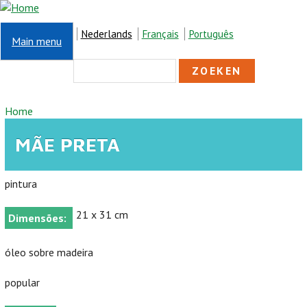
Overslaan en naar de inhoud gaan
Nederlands
Français
Português
Main menu
ZOEKVELD
Zoeken
U BENT HIER
Home
MÃE PRETA
pintura
21 x 31 cm
Dimensões:
óleo sobre madeira
popular