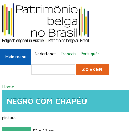
Overslaan en naar de inhoud gaan
Nederlands
Français
Português
Main menu
ZOEKVELD
Zoeken
U BENT HIER
Home
NEGRO COM CHAPÉU
pintura
32 x 22 cm