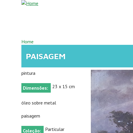
Overslaan en naar de inhoud gaan
U BENT HIER
Home
PAISAGEM
pintura
23 x 15 cm
Dimensões:
óleo sobre metal
paisagem
Particular
Coleção: