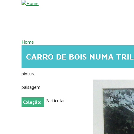
Overslaan en naar de inhoud gaan
U BENT HIER
Home
CARRO DE BOIS NUMA TRI
pintura
paisagem
Particular
Coleção: