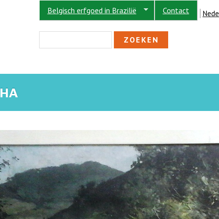
Belgisch erfgoed in Brazilië
Contact
Nede
ZOEKVELD
Zoeken
LHA