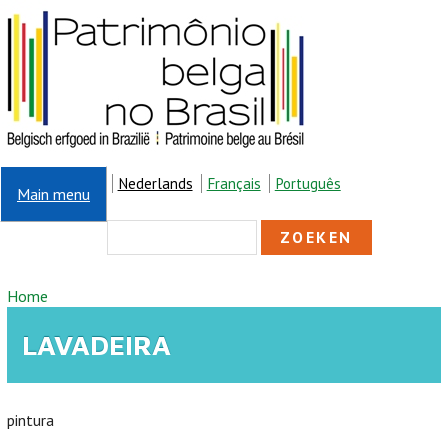
Overslaan en naar de inhoud gaan
Nederlands
Français
Português
Main menu
ZOEKVELD
Zoeken
U BENT HIER
Home
LAVADEIRA
pintura