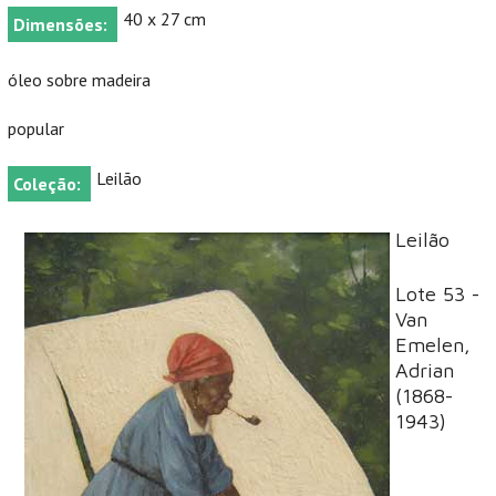
40 x 27 cm
Dimensões:
óleo sobre madeira
popular
Leilão
Coleção:
Leilão
Lote 53 -
Van
Emelen,
Adrian
(1868-
1943)