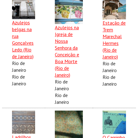
Azulejos
Estação de
Azulejos na
belgas na
Trem
Igreja de
rua
Marechal
Nossa
Gonçalves
Hermes
Senhora da
Ledo (Rio
(Rio de
Conceição e
de Janeiro)
Janeiro)
Boa Morte
Rio de
Rio de
(Rio de
Janeiro
Janeiro
Janeiro)
Rio de
Rio de
Rio de
Janeiro
Janeiro
Janeiro
Rio de
Janeiro
Ladrilhos
O Caminho