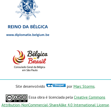
Site desenvolvido
por
Marc Storms
.
Essa obra é licenciada pela
Creative Commons
Attribution-NonCommercial-ShareAlike 4.0 International License
.