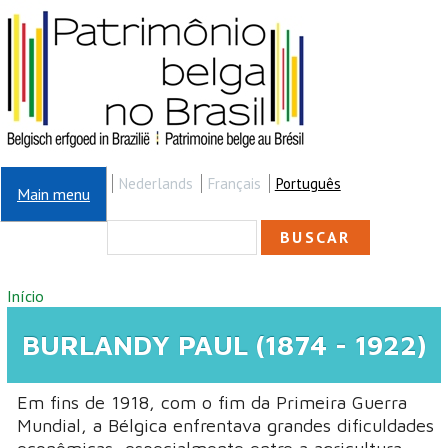
Pular para o conteúdo principal
Nederlands
Français
Português
Main menu
FORMULÁRIO DE
Buscar
BUSCA
VOCÊ ESTÁ AQUI
Início
BURLANDY PAUL (1874 - 1922)
Em fins de 1918, com o fim da Primeira Guerra
Mundial, a Bélgica enfrentava grandes dificuldades