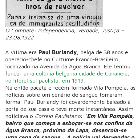
O Combate: Independência, Verdade, Justiça –
23.08.1922
A vítima era
Paul Burlandy
, belga de 38 anos e
operário-chefe no Curtume Franco-Brasileiro,
localizado na Avenida da Água Branca. Ele tentou
fundar uma
colônia belga na cidade de Cananeia,
no litoral sul paulista, em 1919
.
Na então pacata e recém-formada Vila Pompéia, as
notícias sobre um cenário de sangue tomaram
forma: Paul Burlandy foi covardemente baleado à
porta de sua casa e teve morte instantânea. Assim
noticiava o
Correio Paulistano
:
“Em Vila Pompéia,
bairro que começa a esboçar-se nos confins da
Água Branca, próximo da Lapa, desenrola-se
uma cena de sangue... A polícia vai desvendar o