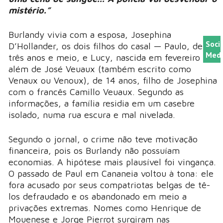
mistério.”
Burlandy vivia com a esposa, Josephina
Soci
D’Hollander, os dois filhos do casal — Paulo, de
Medi
três anos e meio, e Lucy, nascida em fevereiro —
além de José Veuaux (também escrito como
Venaux ou Venoux), de 14 anos, filho de Josephina
com o francês Camillo Veuaux. Segundo as
informações, a família residia em um casebre
isolado, numa rua escura e mal nivelada.
Segundo o jornal, o crime não teve motivação
financeira, pois os Burlandy não possuíam
economias. A hipótese mais plausível foi vingança.
O passado de Paul em Cananeia voltou à tona: ele
fora acusado por seus compatriotas belgas de tê-
los defraudado e os abandonado em meio a
privações extremas. Nomes como Henrique de
Mouenese e Jorge Pierrot surgiram nas