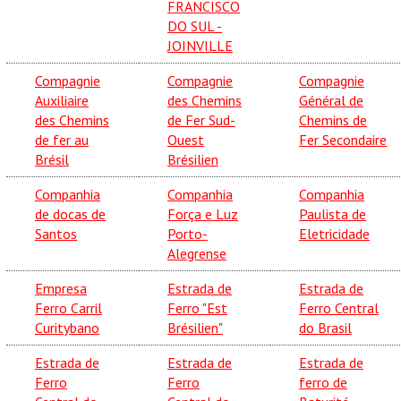
FRANCISCO
DO SUL -
JOINVILLE
Compagnie
Compagnie
Compagnie
Auxiliaire
des Chemins
Général de
des Chemins
de Fer Sud-
Chemins de
de fer au
Ouest
Fer Secondaire
Brésil
Brésilien
Companhia
Companhia
Companhia
de docas de
Força e Luz
Paulista de
Santos
Porto-
Eletricidade
Alegrense
Empresa
Estrada de
Estrada de
Ferro Carril
Ferro "Est
Ferro Central
Curitybano
Brésilien"
do Brasil
Estrada de
Estrada de
Estrada de
Ferro
Ferro
ferro de