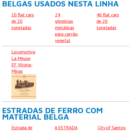
BELGAS USADOS NESTA LINHA
10 flat cars
24
46 flat cars
de 20
gôndolas
de 20
toneladas
metálicas
toneladas
para carvão
vegetal
Locomotiva
La Meuse
EF Vitoria-
Minas
ESTRADAS DE FERRO COM
MATERIAL BELGA
Estrada de
A ESTRADA
City of Santos