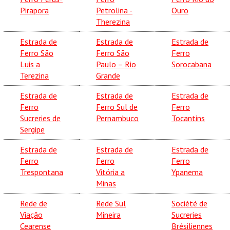
Pirapora
Petrolina -
Ouro
Therezina
Estrada de
Estrada de
Estrada de
Ferro São
Ferro São
Ferro
Luis a
Paulo – Rio
Sorocabana
Terezina
Grande
Estrada de
Estrada de
Estrada de
Ferro
Ferro Sul de
Ferro
Sucreries de
Pernambuco
Tocantins
Sergipe
Estrada de
Estrada de
Estrada de
Ferro
Ferro
Ferro
Trespontana
Vitória a
Ypanema
Minas
Rede de
Rede Sul
Société de
Viação
Mineira
Sucreries
Cearense
Brésiliennes