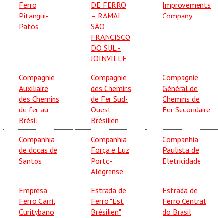
Ferro
DE FERRO
Improvements
Pitangui-
– RAMAL
Company
Patos
SÃO
FRANCISCO
DO SUL -
JOINVILLE
Compagnie
Compagnie
Compagnie
Auxiliaire
des Chemins
Général de
des Chemins
de Fer Sud-
Chemins de
de fer au
Ouest
Fer Secondaire
Brésil
Brésilien
Companhia
Companhia
Companhia
de docas de
Força e Luz
Paulista de
Santos
Porto-
Eletricidade
Alegrense
Empresa
Estrada de
Estrada de
Ferro Carril
Ferro "Est
Ferro Central
Curitybano
Brésilien"
do Brasil