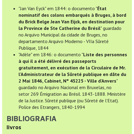
"Jan Van Eyck" em 1844: o documento "
État
nominatif des colons embarqués à Bruges, à bord
du Brick Belge Jean Van Eijck, en destination pour
la Province de Ste Catherine du Brésil
" guardado
no Arquivo Municipal da cidade de Bruges, no
departamento Arquivo Moderno - VIIa Sûreté
Publique, 1844
"Adèle" em 1846: o documento "
Liste des personnes
à qui il a été délivré des passeports
gratuitement, en exécution de la Circulaire de Mr.
l'Administrateur de la Sûreté publique en dâte du
2 Mai 1846, Cabinet, N° 45225 - Ville d'Anvers
"
guardado no Arquivo Nacional em Bruxelas, no
setor 269 Émigration au Brésil. 1843-1888. Ministère
de la Justice. Sûreté publique (ou Sûreté de l'Etat).
Police des Etrangers, 1840-1994
BIBLIOGRAFIA
livros