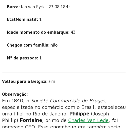
Barco:
Jan van Eyck - 23.08.1844
EtatNominatif:
1
Idade momento do embarque:
43
Chegou com família:
não
N° de pessoas:
1
Voltou para a Bélgica:
sim
Observação:
Em 1840, a
Société Commerciale de Bruges
,
especializada no comércio com o Brasil, estabeleceu
uma filial no Rio de Janeiro.
Philippe
(Joseph
Phillip)
Fontaine
, primo de
Charles Van Lede
, foi
nomeado CEO. Esse engenheiro era também socio