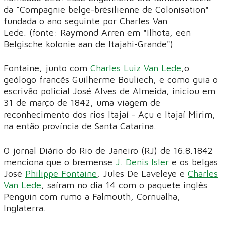
da “Compagnie belge-brésilienne de Colonisation"
fundada o ano seguinte por Charles Van
Lede. (fonte: Raymond Arren em "Ilhota, een
Belgische kolonie aan de Itajahi-Grande")
Fontaine, junto com
Charles Luiz Van Lede
,o
geólogo francês Guilherme Bouliech, e como guia o
escrivão policial José Alves de Almeida, iniciou em
31 de março de 1842, uma viagem de
reconhecimento dos rios Itajaí - Açu e Itajaí Mirim,
na então província de Santa Catarina.
O jornal Diário do Rio de Janeiro (RJ) de 16.8.1842
menciona que o bremense
J. Denis Isler
e os belgas
José
Philippe Fontaine
, Jules De Laveleye e
Charles
Van Lede
, saíram no dia 14 com o paquete inglês
Penguin com rumo a Falmouth, Cornualha,
Inglaterra.