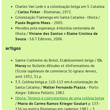
Charles Van Lede e a colonização belga em S. Catarina
/
Carlos Ficker
. - Blumenau, 1972.
Colonização Flamenga em Santa Catarina - Ilhota /
Paulo Rogério Maes
. - 2005.
Movidos pela esperança: A história centenária de
Ilhota /
Viviane dos Santos
e
Elaine Cristina de
Souza
. - S&T Editores, 2006.
artigos
Sainte-Catherine du Brésil, Etablissement belge /
Ch.
Maroy
no Bulletin d'études et d'informations de
l'Ecole supérieure de commerce St-Ignace. Anvers,
avril 1932, 31 p.
3.3. Colônia belga p. 110-113 em A colonização de
Santa Catarina /
Walter Fernando Piazza
. - Porto
Alegre: Editora Pallotti, 1982.
Ilhota: Tempos e contratempos de uma colônia belga
/
Maria do Carmo Ramos Krieger Goulart
p. 153-
156 na revista Blumenau em cadernos 1982 – 5