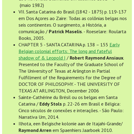
(maio 1982)
VII. Santa Catarina do Brasil (1842 - 1875) p. 119-137
em Dos Açores ao Zaire: Todas as colônias belgas nos
seis continentes. O surgimento, a História, a
comunicação /
Patrick Maselis
. - Roeselare: Roularta
Books, 2005.
CHAPTER 5 - SANTA CATARINA p. 138 – 155
Early
Belgian colonial efforts: The long and fateful
shadow of & Leopold I
/
Robert Raymond Ansiaux
.
Presented to the Faculty of the Graduate School of
The University of Texas at Arlington in Partial
Fulfillment of the Requirements for the Degree of
DOCTOR OF PHILOSOPHY. - THE UNIVERSITY OF
TEXAS AT ARLINGTON, December 2006
Sainte-Cathérine du Brésil ou os belgas em Santa
Catarina /
Eddy Stols
p. 22-26 em Brasil e Bélgica:
Cinco séculos de conexões e interações. - São Paulo:
Narrativa Um, 2014.
Ilhota, een Belgische kolonie aan de Itajahi-Grande/
Raymond Arren
em Spaenhiers Jaarboek 2010.