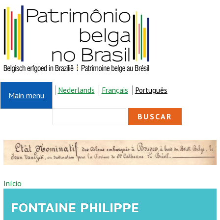
Pular para o conteúdo principal
Nederlands
Français
Português
Main menu
FORMULÁRIO DE
Buscar
BUSCA
VOCÊ ESTÁ AQUI
Início
FONTAINE PHILIPPE