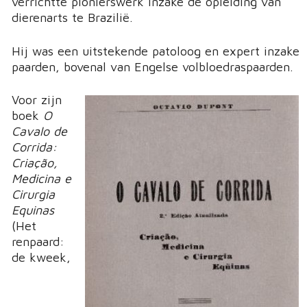
verrichtte pionierswerk inzake de opleiding van
dierenarts te Brazilië.
Hij was een uitstekende patoloog en expert inzake
paarden, bovenal van Engelse volbloedraspaarden.
Voor zijn
boek
O
Cavalo de
Corrida:
Criação,
Medicina e
Cirurgia
Equinas
(Het
renpaard:
de kweek,