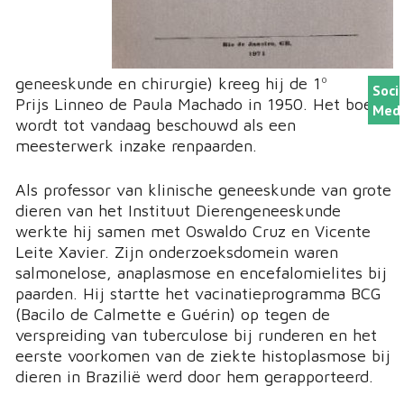
geneeskunde en chirurgie)
kreeg hij de 1º
Soci
Prijs Linneo de Paula Machado in 1950. Het boek
Medi
wordt tot vandaag beschouwd als een
meesterwerk inzake renpaarden.
Als professor van klinische geneeskunde van grote
dieren van het Instituut Dierengeneeskunde
werkte hij samen met Oswaldo Cruz en Vicente
Leite Xavier. Zijn onderzoeksdomein waren
salmonelose, anaplasmose en encefalomielites bij
paarden. Hij startte het vacinatieprogramma BCG
(Bacilo de Calmette e Guérin) op tegen de
verspreiding van tuberculose bij runderen en het
eerste voorkomen van de ziekte histoplasmose bij
dieren in Brazilië werd door hem gerapporteerd.