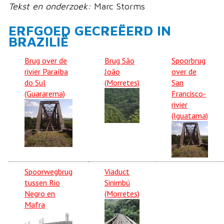
Tekst en onderzoek:
Marc Storms
ERFGOED GECREËERD IN
BRAZILIË
Brug over de
Brug São
Spoorbrug
rivier Paraíba
João
over de
do Sul
(Morretes)
San
(Guararema)
Francisco-
rivier
(Iguatama)
Spoorwegbrug
Viaduct
tussen Rio
Sinimbú
Negro en
(Morretes)
Mafra