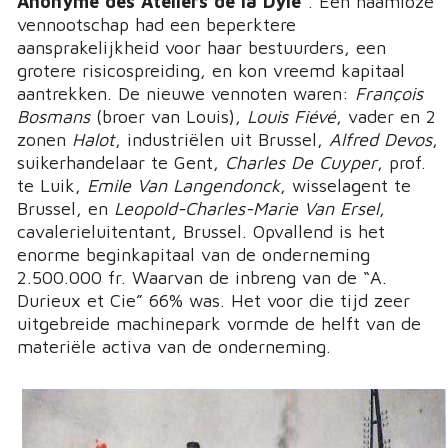
Anonyme des Ateliers de la Dyle
”. Een naamloze
vennootschap had een beperktere
aansprakelijkheid voor haar bestuurders, een
grotere risicospreiding, en kon vreemd kapitaal
aantrekken. De nieuwe vennoten waren:
François
Bosmans
(broer van Louis),
Louis Fiévé
, vader en 2
zonen
Halot
, industriëlen uit Brussel,
Alfred Devos
,
suikerhandelaar te Gent,
Charles De Cuyper
, prof.
te Luik,
Emile Van Langendonck
, wisselagent te
Brussel, en
Leopold-Charles-Marie Van Ersel
,
cavalerieluitentant, Brussel. Opvallend is het
enorme beginkapitaal van de onderneming
2.500.000 fr. Waarvan de inbreng van de “A.
Durieux et Cie” 66% was. Het voor die tijd zeer
uitgebreide machinepark vormde de helft van de
materiële activa van de onderneming.